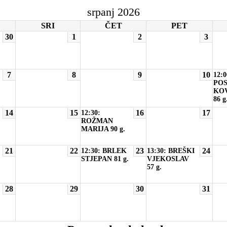
srpanj 2026
SRI
ČET
PET
30
1
2
3
7
8
9
10
12:0
POS
KOV
86 g
14
15
16
17
12:30:
ROŽMAN
MARIJA 90 g.
21
22
23
24
12:30: BRLEK
13:30: BREŠKI
STJEPAN 81 g.
VJEKOSLAV
57 g.
28
29
30
31