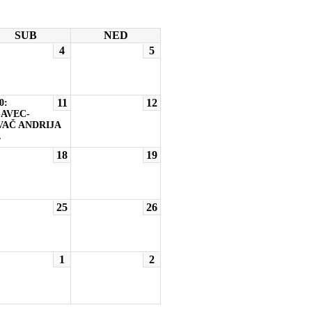
SUB
NED
4
5
11
12
0:
AVEC-
AČ ANDRIJA
.
18
19
25
26
1
2