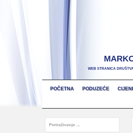
Skip
to
content
MARKO
WEB STRANICA DRUŠTVA
Skip
POČETNA
PODUZEĆE
CIJEN
to
content
Search
for: