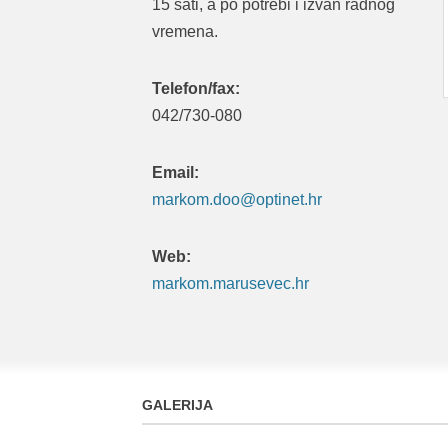
15 sati, a po potrebi i izvan radnog
vremena.
Telefon/fax:
042/730-080
Email:
markom.doo@optinet.hr
Web:
markom.marusevec.hr
GALERIJA