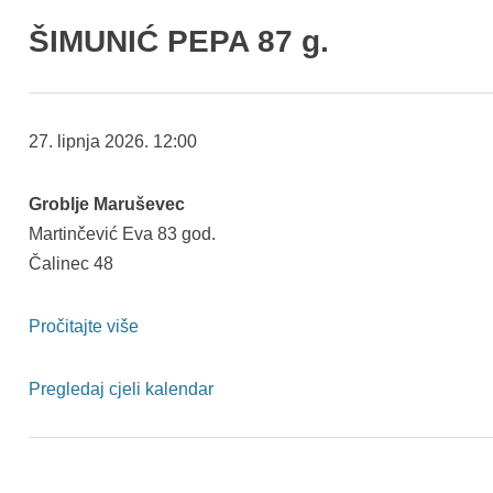
ŠIMUNIĆ PEPA 87 g.
MARTINČEVIĆ
27. lipnja 2026.
12:00
EVA
83
Groblje Maruševec
g.
Martinčević Eva 83 god.
Čalinec 48
Pročitajte više
Pregledaj cjeli kalendar