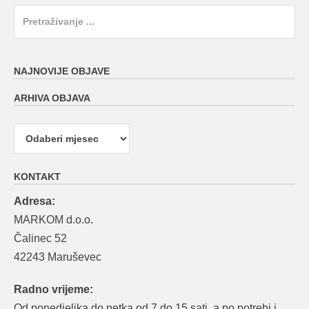
Search
for:
NAJNOVIJE OBJAVE
ARHIVA OBJAVA
Arhiva
objava
KONTAKT
Adresa:
MARKOM d.o.o.
Čalinec 52
42243 Maruševec
Radno vrijeme:
Od ponedjeljka do petka od 7 do 15 sati, a po potrebi i