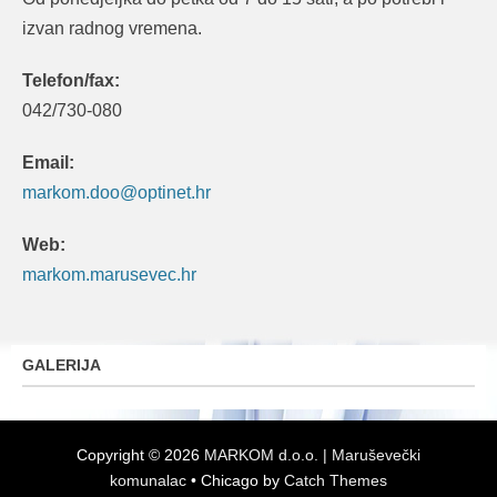
izvan radnog vremena.
Telefon/fax:
042/730-080
Email:
markom.doo@optinet.hr
Web:
markom.marusevec.hr
GALERIJA
Copyright © 2026
MARKOM d.o.o. | Maruševečki
komunalac
•
Chicago by
Catch Themes