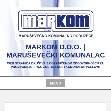
Skip
to
content
MARKOM D.O.O. |
MARUŠEVEČKI KOMUNALAC
WEB STRANICA DRUŠTVA S OGRANIČENOM ODGOVORNOŠĆU ZA
PROIZVODNJU, TRGOVINU, USLUGE I KOMUNALNE POSLOVE
MENU
Skip
to
content