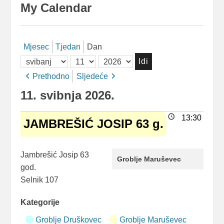
My Calendar
Mjesec
Tjedan
Dan
Mjesec
Dan
Godina
Prethodno
Sljedeće
11. svibnja 2026.
JAMBREŠIĆ
13:30
JAMBREŠIĆ JOSIP 63 g.
JOSIP
63
g.
Jambrešić Josip 63
Groblje Maruševec
god.
Selnik 107
Kategorije
Groblje Druškovec
Groblje Maruševec