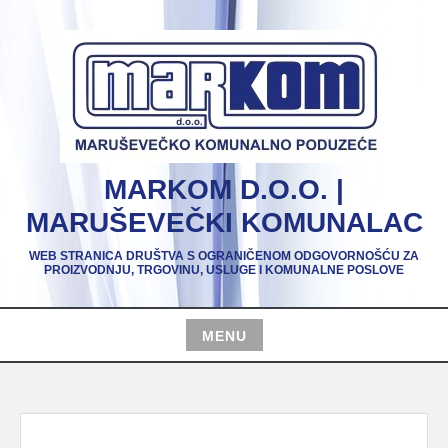
Skip
to
content
MARKOM D.O.O. |
MARUŠEVEČKI KOMUNALAC
WEB STRANICA DRUŠTVA S OGRANIČENOM ODGOVORNOŠĆU ZA
PROIZVODNJU, TRGOVINU, USLUGE I KOMUNALNE POSLOVE
MENU
Skip
to
content