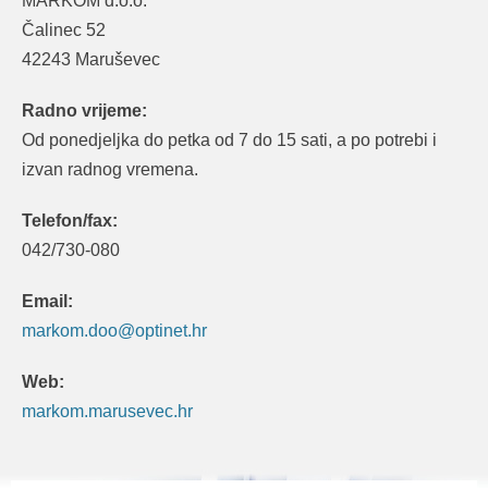
MARKOM d.o.o.
Čalinec 52
42243 Maruševec
Radno vrijeme:
Od ponedjeljka do petka od 7 do 15 sati, a po potrebi i
izvan radnog vremena.
Telefon/fax:
042/730-080
Email:
markom.doo@optinet.hr
Web:
markom.marusevec.hr