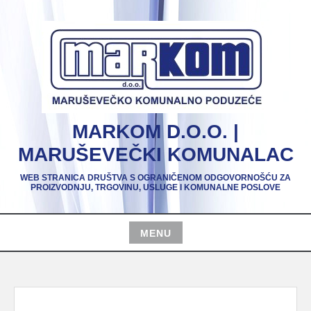
Skip
to
content
MARKOM D.O.O. |
MARUŠEVEČKI KOMUNALAC
WEB STRANICA DRUŠTVA S OGRANIČENOM ODGOVORNOŠĆU ZA
PROIZVODNJU, TRGOVINU, USLUGE I KOMUNALNE POSLOVE
MENU
Skip
to
content