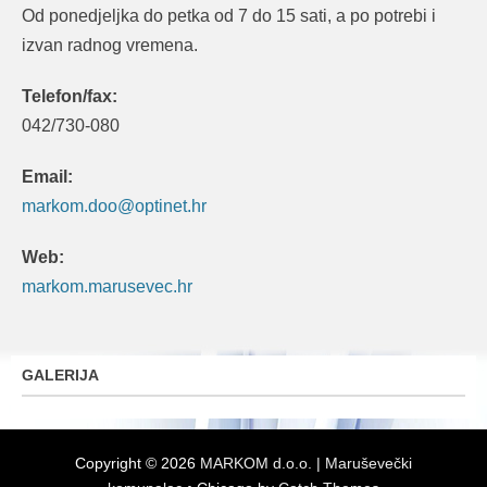
Od ponedjeljka do petka od 7 do 15 sati, a po potrebi i
izvan radnog vremena.
Telefon/fax:
042/730-080
Email:
markom.doo@optinet.hr
Web:
markom.marusevec.hr
GALERIJA
Copyright © 2026
MARKOM d.o.o. | Maruševečki