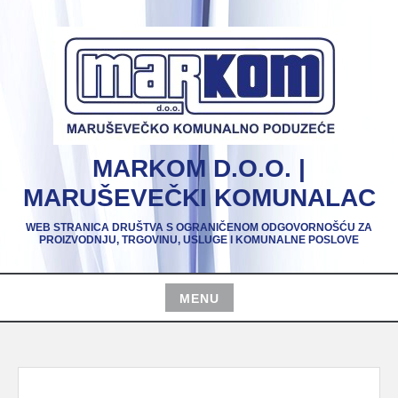
Skip
to
content
MARKOM D.O.O. |
MARUŠEVEČKI KOMUNALAC
WEB STRANICA DRUŠTVA S OGRANIČENOM ODGOVORNOŠĆU ZA
PROIZVODNJU, TRGOVINU, USLUGE I KOMUNALNE POSLOVE
MENU
Skip
to
content