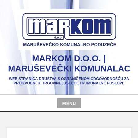
Skip
to
content
MARKOM D.O.O. |
MARUŠEVEČKI KOMUNALAC
WEB STRANICA DRUŠTVA S OGRANIČENOM ODGOVORNOŠĆU ZA
PROIZVODNJU, TRGOVINU, USLUGE I KOMUNALNE POSLOVE
MENU
Skip
to
content