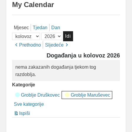
My Calendar
Mjesec
Tjedan
Dan
Mjesec
Godina
Prethodno
Sljedeće
Događanja u kolovoz 2026
nema zakazanih događanja tjekom tog
razdoblja.
Kategorije
Groblje Druškovec
Groblje Maruševec
Sve kategorije
Ispiši
Pregled