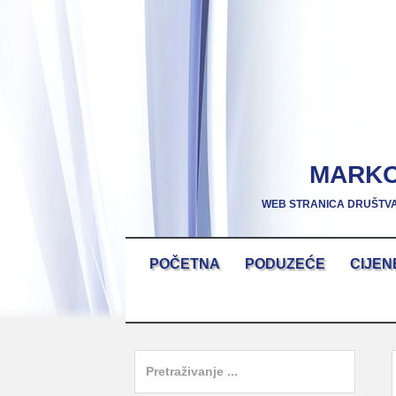
Skip
to
content
MARKO
WEB STRANICA DRUŠTVA
Skip
POČETNA
PODUZEĆE
CIJEN
to
content
Search
for: