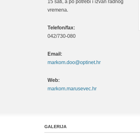
15 sati, a po potrebi i izvan radnog
vremena.
Telefon/fax:
042/730-080
Email:
markom.doo@optinet.hr
Web:
markom.marusevec.hr
GALERIJA