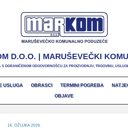
M D.O.O. | MARUŠEVEČKI KOM
 S OGRANIČENOM ODGOVORNOŠĆU ZA PROIZVODNJU, TRGOVINU, USLUG
E USLUGA
OBRASCI
TERMINI POGREBA
NATJE
OBJAVE
16. OŽUJKA 2026.