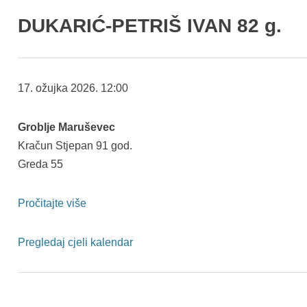
DUKARIĆ-PETRIŠ IVAN 82 g.
KRAČUN
17. ožujka 2026.
12:00
STJEPAN
91
Groblje Maruševec
g.
Kračun Stjepan 91 god.
Greda 55
Pročitajte više
Pregledaj cjeli kalendar